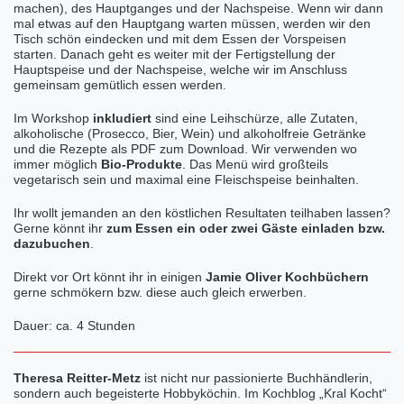
machen), des Hauptganges und der Nachspeise. Wenn wir dann
mal etwas auf den Hauptgang warten müssen, werden wir den
Tisch schön eindecken und mit dem Essen der Vorspeisen
starten. Danach geht es weiter mit der Fertigstellung der
Hauptspeise und der Nachspeise, welche wir im Anschluss
gemeinsam gemütlich essen werden.
Im Workshop
inkludiert
sind eine Leihschürze, alle Zutaten,
alkoholische (Prosecco, Bier, Wein) und alkoholfreie Getränke
und die Rezepte als PDF zum Download. Wir verwenden wo
immer möglich
Bio-Produkte
. Das Menü wird großteils
vegetarisch sein und maximal eine Fleischspeise beinhalten.
Ihr wollt jemanden an den köstlichen Resultaten teilhaben lassen?
Gerne könnt ihr
zum Essen ein oder zwei Gäste einladen bzw.
dazubuchen
.
Direkt vor Ort könnt ihr in einigen
Jamie Oliver
Kochbüchern
gerne schmökern bzw. diese auch gleich erwerben.
Dauer: ca. 4 Stunden
Theresa Reitter-Metz
ist nicht nur passionierte Buchhändlerin,
sondern auch begeisterte Hobbyköchin. Im Kochblog „
Kral Kocht
“