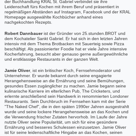
der Buchhandlung KRAL St. Gabriel verbindet sie ihre
Leidenschaft fürs Kochen mit ihrem Beruf und präsentiert in
regelmäßigen Abständen auf
Instagram
,
Facebook
und der KRAL
Homepage ausgewählte Kochbücher anhand eines
nachgekochten Rezepts.
Robert Dannbauer
ist der Gründer von 25.stunden.BROT und
dem Kochatelier Sankt Gabriel. Er hat sich in den letzten Jahren
intensiv mit dem Thema Brotbacken mit Sauerteig sowie Pizza
beschäftigt. Als passionierter Foodie hat er viele Jahre intensive
Kocherfahrung, besucht aber genauso gerne außergewöhnliche
und erstklassige Restaurants in der ganzen Welt.
Jamie Oliver
,
ist ein britischer Koch, Fernsehmoderator und
Unternehmer. Er wurde bekannt durch seine engagierte
Herangehensweise an die Ernährung und seine Bemühungen,
gesundes Essen zugänglicher zu machen. Jamie begann seine
kulinarische Karriere im elterlichen Pub, The Cricketers, und
erlernte anschließend sein Handwerk in renommierten Londoner
Restaurants. Sein Durchbruch im Fernsehen kam mit der Serie
"The Naked Chef", die in den späten 1990er Jahren ausgestrahlt
wurde und seine lockere Herangehensweise an das Kochen und
die Verwendung frischer Zutaten hervorhob. Im Laufe der Jahre
nutzte Oliver seine Popularität, um sich für eine gesündere
Ernährung und besseres Schulessen einzusetzen. Jamie Oliver
ist für seine leidenschaftliche Hingabe an das Kochen, seinen