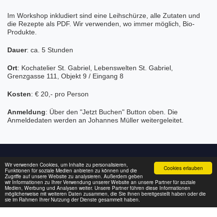
Im Workshop inkludiert sind eine Leihschürze, alle Zutaten und
die Rezepte als PDF. Wir verwenden, wo immer möglich, Bio-
Produkte.
Dauer
: ca. 5 Stunden
Ort
: Kochatelier St. Gabriel, Lebenswelten St. Gabriel,
Grenzgasse 111, Objekt 9 / Eingang 8
Kosten
: € 20,- pro Person
Anmeldung
: Über den "Jetzt Buchen" Button oben. Die
Anmeldedaten werden an Johannes Müller weitergeleitet.
Wir verwenden Cookies, um Inhalte zu personalisieren,
Kochatelier In Bildern
Kontakt
Team
Mehr
Cookies erlauben
Funktionen für soziale Medien anbieten zu können und die
Zugriffe auf unsere Website zu analysieren. Außerdem geben
wir Informationen zu Ihrer Verwendung unserer Website an unsere Partner für soziale
Copyright © 2026 Alle Rechte vorbehalten. -
Kochatelier St. Gabriel (Ma. Enzersdorf /
Medien, Werbung und Analysen weiter. Unsere Partner führen diese Informationen
Mödling)
möglicherweise mit weiteren Daten zusammen, die Sie ihnen bereitgestellt haben oder die
sie im Rahmen Ihrer Nutzung der Dienste gesammelt haben.