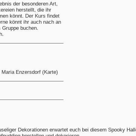
lebnis der besonderen Art,
eien herstellt, die ihr
men könnt. Der Kurs findet
gerne könnt ihr auch nach an
s Gruppe buchen.
h.
 Maria Enzersdorf (
Karte
)
ruseliger Dekorationen erwartet euch bei diesem Spooky Ha
pudding herstellen und dekorieren.