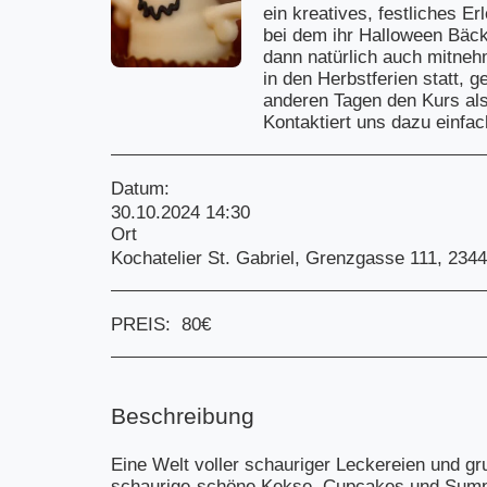
ein kreatives, festliches Er
bei dem ihr Halloween Bäcker
dann natürlich auch mitneh
in den Herbstferien statt, 
anderen Tagen den Kurs al
Kontaktiert uns dazu einfac
Datum:
30.10.2024 14:30
Ort
Kochatelier St. Gabriel, Grenzgasse 111, 2344
PREIS:
80
€
Beschreibung
Eine Welt voller schauriger Leckereien und g
schaurige-schöne Kekse, Cupcakes und Sumpf