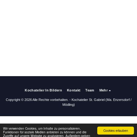
Kochatelier In Bildern
Kontakt
Team
Mehr
Copyright © 2026 Alle Rechte vorbehalten. -
Kochatelier St. Gabriel (Ma. Enzersdorf /
Mödling)
Wir verwenden Cookies, um Inhalte zu personalisieren,
Cookies erlauben
Funktionen für soziale Medien anbieten zu können und die
Zugriffe auf unsere Website zu analysieren. Außerdem geben